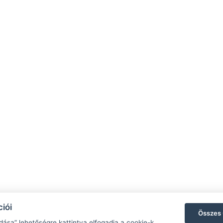
iói
Összes 
dása” lehetőségre kattintva elfogadja a cookie-k