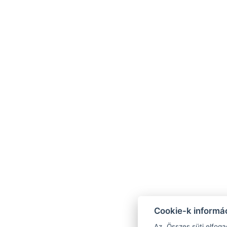
.
info@bukcityapartments.com
+36300831657
9737 Bük, Dózsa Győrgy utca 2
Impresszum
NTAK : MA24095028/29/30
Cookie-k informác
Az „Összes süti elfoga