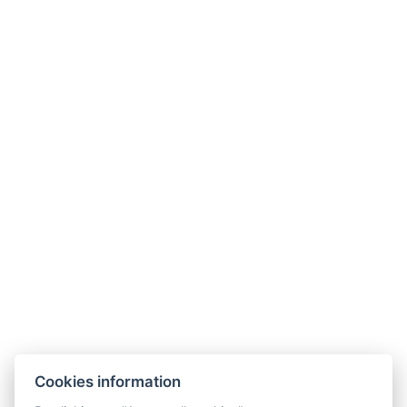
+36300831657
9737 Bük, Dózsa Győrgy utca 2
Impressum
NTAK : MA24095028/29/30
Cookies information